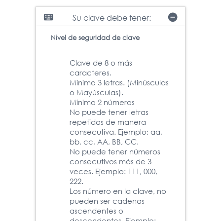
keyboard
remove_circle
Su clave debe tener:
Nivel de seguridad de clave
Clave de 8 o más
caracteres.
Mínimo 3 letras. (Minúsculas
o Mayúsculas).
Mínimo 2 números
No puede tener letras
repetidas de manera
consecutiva. Ejemplo: aa,
bb, cc, AA, BB, CC.
No puede tener números
consecutivos más de 3
veces. Ejemplo: 111, 000,
222.
Los número en la clave, no
pueden ser cadenas
ascendentes o
descendentes. Ejemplo: