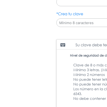
*Crea tu clave
keyboard
Su clave debe te
Nivel de seguridad de c
Clave de 8 o más c
Mínimo 3 letras. (M
Mínimo 2 números
No puede tener let
No puede tener núm
Los número en la c
6543.
No debe contener 