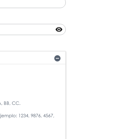
visibility
remove_circle
, BB, CC.
mplo: 1234, 9876, 4567,