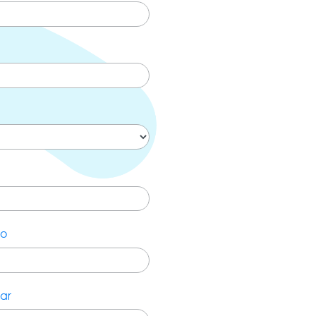
co
ar