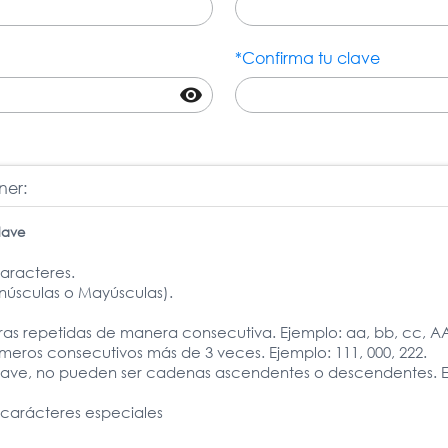
*Confirma tu clave
visibility
ner:
lave
aracteres.
inúsculas o Mayúsculas).
ras repetidas de manera consecutiva. Ejemplo: aa, bb, cc, AA
eros consecutivos más de 3 veces. Ejemplo: 111, 000, 222.
lave, no pueden ser cadenas ascendentes o descendentes. Eje
carácteres especiales